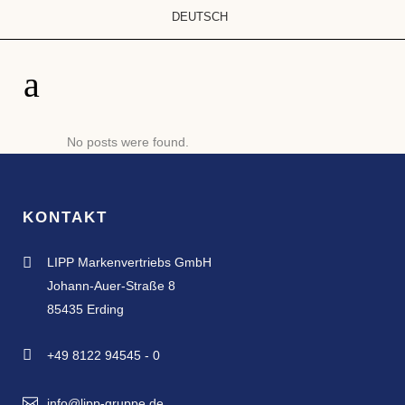
DEUTSCH
No posts were found.
KONTAKT

LIPP Markenvertriebs GmbH
Johann-Auer-Straße 8
85435 Erding

+49 8122 94545 - 0
info@lipp-gruppe.de