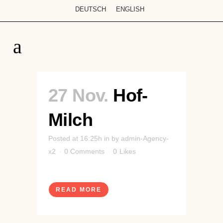
DEUTSCH
ENGLISH
27 Nov.
Hof-
Milch
Posted at 16:25h
in
by
admin-Agency-
x2
0 Comments
0
Likes
READ MORE